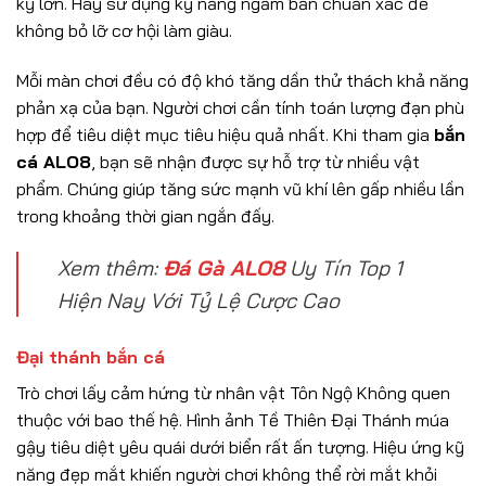
kỳ lớn. Hãy sử dụng kỹ năng ngắm bắn chuẩn xác để
không bỏ lỡ cơ hội làm giàu.
Mỗi màn chơi đều có độ khó tăng dần thử thách khả năng
phản xạ của bạn. Người chơi cần tính toán lượng đạn phù
hợp để tiêu diệt mục tiêu hiệu quả nhất. Khi tham gia
bắn
cá ALO8
, bạn sẽ nhận được sự hỗ trợ từ nhiều vật
phẩm. Chúng giúp tăng sức mạnh vũ khí lên gấp nhiều lần
trong khoảng thời gian ngắn đấy.
Xem thêm:
Đá Gà ALO8
Uy Tín Top 1
Hiện Nay Với Tỷ Lệ Cược Cao
Đại thánh bắn cá
Trò chơi lấy cảm hứng từ nhân vật Tôn Ngộ Không quen
thuộc với bao thế hệ. Hình ảnh Tề Thiên Đại Thánh múa
gậy tiêu diệt yêu quái dưới biển rất ấn tượng. Hiệu ứng kỹ
năng đẹp mắt khiến người chơi không thể rời mắt khỏi