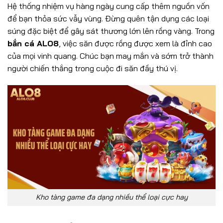
Hệ thống nhiệm vụ hàng ngày cung cấp thêm nguồn vốn
để bạn thỏa sức vẫy vùng. Đừng quên tận dụng các loại
súng đặc biệt để gây sát thương lớn lên rồng vàng. Trong
bắn cá ALO8
, việc săn được rồng được xem là đỉnh cao
của mọi vinh quang. Chúc bạn may mắn và sớm trở thành
người chiến thắng trong cuộc đi săn đầy thú vị.
Kho tàng game đa dạng nhiều thể loại cực hay