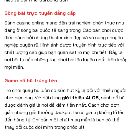
Sòng bài trực tuyến đẳng cấp
Sảnh casino online mang đến trải nghiệm chân thực như
đang ở sòng bài quốc tế sang trọng. Các bàn chơi được
điều hành bởi những Dealer xinh đẹp và vô cùng chuyên
nghiệp quyến rũ. Hình ảnh được truyền hình trực tiếp với
chất lượng cao giúp bạn quan sát rõ mọi chi tiết. Đây là
nơi hội tụ của những tay chơi bài lão luyện nhất trên khắp
mọi miền.
Game nổ hũ trúng lớn
Trò chơi quay hũ luôn có sức hút kỳ lạ đối với nhiều người
chơi hiện nay. Với nội dung
giới thiệu ALO8
, sảnh nổ hũ
được đánh giá là nơi dễ kiếm tiền nhất. Cách chơi đơn
giản nhưng giải thưởng Jackpot lại có giá trị khổng lồ lên
đến hàng tỷ. Chỉ cần một chút may mắn là bạn có thể
thay đổi cuộc đời mình trong chốc lát.