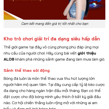
Cam kết mang đến giá trị tốt nhất cho bạn
Kho trò chơi giải trí đa dạng siêu hấp dẫn
Thế giới game tại đây vô cùng phong phú đáp ứng mọi
nhu cầu của người chơi. Hãy cùng bài viết
giới thiệu
ALO8
khám phá những sảnh game đang làm mưa làm gió.
Sảnh thể thao sôi động
Bóng đá luôn là môn thể thao vua thu hút lượng lớn
người hâm mộ quan tâm. Tại đây cung cấp tỷ lệ kèo cược
đa dạng cho hàng ngàn trận đấu mỗi tháng. Bạn có thể
đặt cược cho đội bóng mình yêu thích ở bất kỳ giải đấu
nào. Cơ hội chiến thắng luôn rộng mở với những ai am
hiểu và đam mê trái bóng tròn.