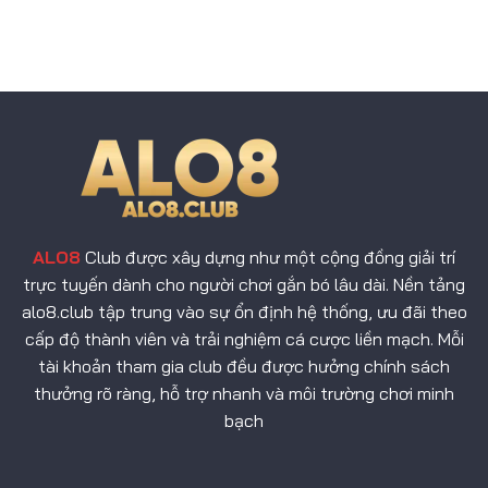
ALO8
Club được xây dựng như một cộng đồng giải trí
trực tuyến dành cho người chơi gắn bó lâu dài. Nền tảng
alo8.club tập trung vào sự ổn định hệ thống, ưu đãi theo
cấp độ thành viên và trải nghiệm cá cược liền mạch. Mỗi
tài khoản tham gia club đều được hưởng chính sách
thưởng rõ ràng, hỗ trợ nhanh và môi trường chơi minh
bạch