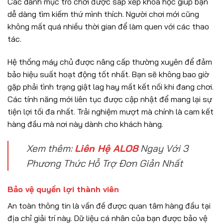
Các danh mục trò chơi được sắp xếp khoa học giúp bạn
dễ dàng tìm kiếm thứ mình thích. Người chơi mới cũng
không mất quá nhiều thời gian để làm quen với các thao
tác.
Hệ thống máy chủ được nâng cấp thường xuyên để đảm
bảo hiệu suất hoạt động tốt nhất. Bạn sẽ không bao giờ
gặp phải tình trạng giật lag hay mất kết nối khi đang chơi.
Các tính năng mới liên tục được cập nhật để mang lại sự
tiện lợi tối đa nhất. Trải nghiệm mượt mà chính là cam kết
hàng đầu mà nơi này dành cho khách hàng.
Xem thêm:
Liên Hệ ALO8
Ngay Với 3
Phương Thức Hỗ Trợ Đơn Giản Nhất
Bảo vệ quyền lợi thành viên
An toàn thông tin là vấn đề được quan tâm hàng đầu tại
địa chỉ giải trí này. Dữ liệu cá nhân của bạn được bảo vệ