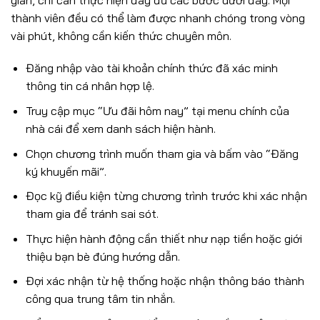
thành viên đều có thể làm được nhanh chóng trong vòng
vài phút, không cần kiến thức chuyên môn.
Đăng nhập vào tài khoản chính thức đã xác minh
thông tin cá nhân hợp lệ.
Truy cập mục “Ưu đãi hôm nay” tại menu chính của
nhà cái để xem danh sách hiện hành.
Chọn chương trình muốn tham gia và bấm vào “Đăng
ký khuyến mãi”.
Đọc kỹ điều kiện từng chương trình trước khi xác nhận
tham gia để tránh sai sót.
Thực hiện hành động cần thiết như nạp tiền hoặc giới
thiệu bạn bè đúng hướng dẫn.
Đợi xác nhận từ hệ thống hoặc nhận thông báo thành
công qua trung tâm tin nhắn.