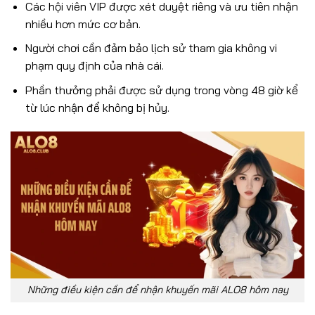
Các hội viên VIP được xét duyệt riêng và ưu tiên nhận
nhiều hơn mức cơ bản.
Người chơi cần đảm bảo lịch sử tham gia không vi
phạm quy định của nhà cái.
Phần thưởng phải được sử dụng trong vòng 48 giờ kể
từ lúc nhận để không bị hủy.
Những điều kiện cần để nhận khuyến mãi ALO8 hôm nay