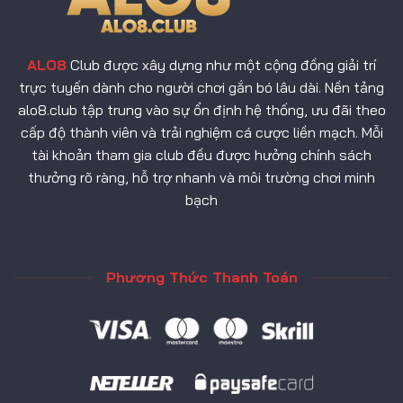
ALO8
Club được xây dựng như một cộng đồng giải trí
trực tuyến dành cho người chơi gắn bó lâu dài. Nền tảng
alo8.club tập trung vào sự ổn định hệ thống, ưu đãi theo
cấp độ thành viên và trải nghiệm cá cược liền mạch. Mỗi
tài khoản tham gia club đều được hưởng chính sách
thưởng rõ ràng, hỗ trợ nhanh và môi trường chơi minh
bạch
Phương Thức Thanh Toán