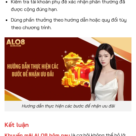
Kiểm tra tài khoản phụ để xác nhận phần thưởng đã
được cộng đúng hạn.
Dùng phần thưởng theo hướng dẫn hoặc quy đổi tùy
theo chương trình.
Hướng dẫn thực hiện các bước để nhận ưu đãi
Kết luận
Khuyến mãi ALO8 hôm nay
là cơ hội không thể bỏ lỡ