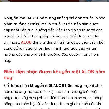
Khuyến mãi ALO8 hôm nay
không chỉ đơn thuần là các
phần thưởng định kỳ mà là chuỗi ưu đãi hấp dẫn được
cập nhật liên tục, hướng đến việc tạo giá trị thực tế cho
người chơi. Với thông điệp rõ ràng và chiến lược ưu đãi
linh hoạt,
ALO8
đang là địa chỉ giải trí được yêu thích bởi
cộng đồng người chơi. Hãy nhanh tay truy cập và tận
hưởng các chương trình thưởng độc quyền trong hôm
nay.
Điều kiện nhận được khuyến mãi ALO8 hôm
nay
Để được nhận
khuyến mãi ALO8 hôm nay
, người chơi
cần đáp ứng một số điều kiện cơ bản. Những điều kiện
này được xây dựng nhằm đảm bảo tính minh bạch, công
bằng cho toàn bộ hội viên đang tham gia tại nhà cái. Mỗi