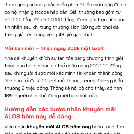
được quay số may mắn miễn phí một lần mỗi ngày để có
cơ hội nhận giftcode hấp dẫn. Giải thưởng bao gồm từ
50.000 đồng đến 500.000 đồng, được gửi trực tiếp qua
tin nhắn sau khi trúng thưởng. Hơn 120 người chơi đã
trúng giải lớn trong vòng 48 giờ gần nhất.
Mời bạn mới – Nhận ngay 200k một lượt
Nhà cái khuyến khích sự lan tỏa bằng chương trình giới
thiệu bạn bè, nơi bạn có thể nhận ngay 200.000 đồng
sau khi người được mời xác minh tài khoản thành công.
Giới hạn tối đa là 10 lượt mỗi tháng, tương đương phần
thưởng 2 triệu đồng. Thống kê nội bộ cho thấy, có hơn
18% người chơi chủ động mời bạn mỗi tuần.
Hướng dẫn các bước nhận khuyến mãi
ALO8 hôm nay dễ dàng
Việc nhận
khuyến mãi ALO8 hôm nay
hoàn toàn đơn
giản, chỉ cần thực hiện đầy đủ các bước dưới đây. Mọi