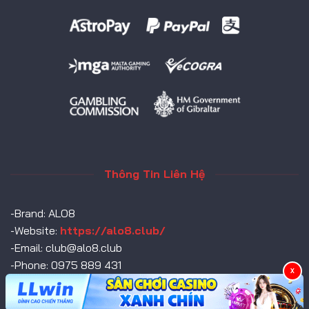
Thông Tin Liên Hệ
-Brand: ALO8
-Website:
https://alo8.club/
-Email:
club@alo8.club
-Phone: 0975 889 431
X
-Địa chỉ: 156 Nguyễn Sơn, Phường Phú Thạnh, Quận Tân
Phú, TP. Hồ Chí Minh, Việt Nam