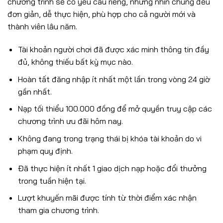
chương trình sẽ có yêu cầu riêng, nhưng nhìn chung đều
đơn giản, dễ thực hiện, phù hợp cho cả người mới và
thành viên lâu năm.
Tài khoản người chơi đã được xác minh thông tin đầy
đủ, không thiếu bất kỳ mục nào.
Hoàn tất đăng nhập ít nhất một lần trong vòng 24 giờ
gần nhất.
Nạp tối thiểu 100.000 đồng để mở quyền truy cập các
chương trình ưu đãi hôm nay.
Không đang trong trạng thái bị khóa tài khoản do vi
phạm quy định.
Đã thực hiện ít nhất 1 giao dịch nạp hoặc đổi thưởng
trong tuần hiện tại.
Lượt khuyến mãi được tính từ thời điểm xác nhận
tham gia chương trình.